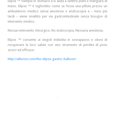
Elipse ™ riempie lo stomaco e vi aiuta a sentirvi pieni e mangiare di
meno. Elipse ™ è inghiottito come se fosse una pillola presso un
ambulatorio medico senza anestesia o endoscopia e – mesi più
tardi – viene smaltito per via gastrointestinale senza bisogno di
intervento medico.
Nessun intervento chirurgico. No endoscopia. Nessuna anestesia.
Elipse ™ consente ai singoli individui in sovrappeso e obesi di
recuperare la loro salute con uno strumento di perdita di peso
sicuro ed efficace.
http://allurion.com/the-elipse-gastric-balloon/