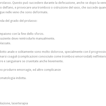
a prolasso. Questo può succedere durante la defecazione, anche se dopo la vene
o dell’ano, e provocare una trombosi o ostruzione del vaso, che succede quando
gue nelle vene che sono deformate.
onda del grado del prolasso:
mpaiono con la fine dello sforzo.
 paziente deve reintrodurle manualmente.
olassate.
otto anale e solitamente sono molto dolorose, specialmente con il progressivo
arsi coaguli (complicazioni conosciute come trombosi emorroidali) nell’interi
re e sanguinare se cruentate anche lievemente.
sono produrre emorragie, ed altre complicanze
ntomatologia indotta.
lazione, laserterapia