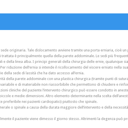
 sede originaria. Tale dislocamento avviene tramite una porta erniaria, cioè un p
noi trattata è principalmente quella della parete addominale. Le sedi più freque
li e della linea alba. I principi generali della chirurgia delle ernie, qualunque si
. Per riduzione dell’ernia si intende il ricollocamento del viscere erniato nella s
rie della sede di lassità che ha dato accesso all’ernia.
ità della parete addominale con una plastica chirurgica (tramite punti di sutura)
variabile e di materiabile non riassorbibile che permettono di chiudere e rinfor
izioni cliniche del paziente l’intervento chirurgico può essere condotto in aneste
di piccole e medie dimensioni. Altro elemento determinante nella scelta dell’anes
preferibile nei pazienti cardiopatici) piuttosto che spinale.
nerale o spinale a causa della durata maggiore dell’intervento e della necessità
mente il paziente viene dimesso il giorno stesso. Altrimenti la degenza può pro