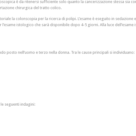
scopica è da ritenersi sufficiente solo quanto la cancerizzazione stessa sia conf
tazione chirurgica del tratto colico.
ale la colonscopia per la ricerca di polipi. L’esame è eseguito in sedazione e 
er l’esame istologico che sarà disponibile dopo 4-5 giorni. Alla luce dell’esame i
do posto nell’uomo e terzo nella donna. Tra le cause principali si individuano:
le seguenti indagini: