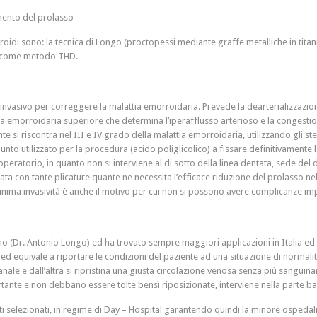
mento del prolasso
orroidi sono: la tecnica di Longo (proctopessi mediante graffe metalliche in ti
ta come metodo THD.
invasivo per correggere la malattia emorroidaria. Prevede la dearterializzazi
ia emorroidaria superiore che determina l’iperafflusso arterioso e la congestio
riscontra nel III e IV grado della malattia emorroidaria, utilizzando gli stess
punto utilizzato per la procedura (acido poliglicolico) a fissare definitivamente
peratorio, in quanto non si interviene al di sotto della linea dentata, sede del
uata con tante plicature quante ne necessita l’efficace riduzione del prolasso n
a minima invasività è anche il motivo per cui non si possono avere complicanze im
ano (Dr. Antonio Longo) ed ha trovato sempre maggiori applicazioni in Italia ed 
 equivale a riportare le condizioni del paziente ad una situazione di normalità
nale e dall’altra si ripristina una giusta circolazione venosa senza più sanguin
ante e non debbano essere tolte bensì riposizionate, interviene nella parte ba
nti selezionati, in regime di Day – Hospital garantendo quindi la minore ospedali