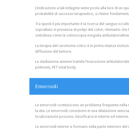
L’indicazione a tali indagine viene posta alla luce di un
probabilità di successo terapeutico, si ritiene fondamenta
Tra questi il più importante è la ricerca del sangue occult
soprattuto in presenza di polipi del colon, riteniamo che
sottolinea come la colonscopia eseguita ambulatorialmen
La terapia del carcinoma colico è in prima istanza esclusiv
diffusione del tumore.
La stadiazione avviene tramite l’esecuzione ambulatorial
polmoni), PET total body.
Emorroidi
Le emorroidi costituiscono un problema frequente nella n
la vita. Le emorroidi consistono in una dilatazione veno
localizzazione possono classificarsi in interne ed esterne.
Le emorroidi interne si formano nella parte interiore de