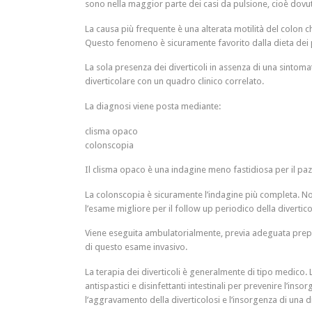
sono nella maggior parte dei casi da pulsione, cioè dovuti
La causa più frequente è una alterata motilità del colon 
Questo fenomeno è sicuramente favorito dalla dieta dei p
La sola presenza dei diverticoli in assenza di una sintoma
diverticolare con un quadro clinico correlato.
La diagnosi viene posta mediante:
clisma opaco
colonscopia
Il clisma opaco è una indagine meno fastidiosa per il pazi
La colonscopia è sicuramente l’indagine più completa. Noi
l’esame migliore per il follow up periodico della divertico
Viene eseguita ambulatorialmente, previa adeguata prepara
di questo esame invasivo.
La terapia dei diverticoli è generalmente di tipo medico. 
antispastici e disinfettanti intestinali per prevenire l’in
l’aggravamento della diverticolosi e l’insorgenza di una di