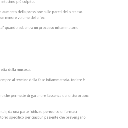
intestino più colpito.
n aumento della pressione sulle pareti dello stesso.
un minore volume delle feci.
icolite” quando subentra un processo infiammatorio
iretta della mucosa.
sempre al termine della fase infiammatoria. Inoltre è
 che permette di garantire l’assenza dei disturbi tipici
li; da una parte l’utilizzo periodico di farmaci
e motorio specifico per ciascun paziente che prevengano