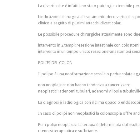
La diverticolite è infatti uno stato patologico temibile p
L’indicazione chirurgica al trattamento dei diverticoli si
clinico a seguito di plurimi attacchi diverticolari.
Le possibile procedure chirurgiche attualmente sono due
intervento in 2 tempi: resezione intestinale con colostom
intervento in un tempo unico: resezione-anastomosi senz
POLIPI DEL COLON
Il polipo è una neoformazione sessile o peduncolata agget
non neoplastici: non hanno tendenza a cancerizzare
neoplastici: adenomi tubulari, adenomi villosi e tubulovill
La diagnosi è radiologica con il clima opaco o endoscopi
In caso di polipi non neoplastici la colonscopia offre anc
Per i polipi neoplastici la terapia è determinata dal risu
ritenersi terapeutica e sufficiante.