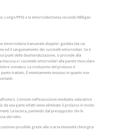
tanio, Longo/PPH) e la emorroidectomia secondo Milligan
one emorroidaria transanale doppler-guidata (da cui
ne ed il sanguinamento dei cuscinetti emorroidari. Se è
i punti della dearterializzazione, si procede alla
 la mucosa e i cuscinetti emorroidari alla parete muscolare
 dolore somatico. La risoluzione del prolasso è
el punto trattato. È minimamente invasivo in quanto non
portanti.
all’estero. Consiste nell’esecuzione mediante suturatrice
: da una parte infatti viene eliminato il prolasso in modo
amenti. La tecnica, partendo dal presupposto che le
ssa del retto.
zzazione possibile grazie alla scarsa invasività chirurgica