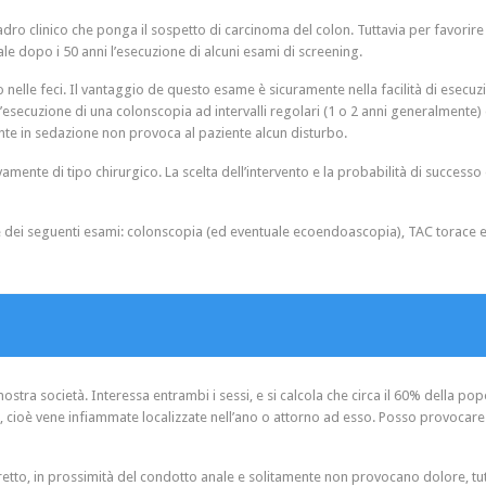
 quadro clinico che ponga il sospetto di carcinoma del colon. Tuttavia per favo
le dopo i 50 anni l’esecuzione di alcuni esami di screening.
o nelle feci. Il vantaggio de questo esame è sicuramente nella facilità di esecuzi
 l’esecuzione di una colonscopia ad intervalli regolari (1 o 2 anni generalmente
te in sedazione non provoca al paziente alcun disturbo.
amente di tipo chirurgico. La scelta dell’intervento e la probabilità di successo 
e dei seguenti esami: colonscopia (ed eventuale ecoendoascopia), TAC torace e
ostra società. Interessa entrambi i sessi, e si calcola che circa il 60% della 
sa, cioè vene infiammate localizzate nell’ano o attorno ad esso. Posso provoc
l retto, in prossimità del condotto anale e solitamente non provocano dolore, 