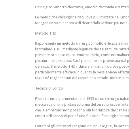
Chirurgico: emorroidectomia, emorroidectomia e tratta
Le metodiche chirurgiche risolutive più utilizzate nel Em
Morgan (MM) e la tecnica di dearterializzazione più no
Metodo THD
Rappresenta un metodo chirurgico molto efficace e mini 
l’acronimo THD) mediante legatura dei sei rami dell’arter
presente prolasso muco-emorroidario, come normalmente si 
plicatura del prolasso. Sarà poi la fibrosi provocata dal 
del retto. Il metodo THD riduce al minimo il dolore post-o
particolarmente efficace in quanto la pessia viene effett
taglia né toglie tessuti del canale ano-rettale. Inoltre l
Tecnica di Longo
E’ una tecnica sperimentata nel 1993 da un chirurgo itali
meccanica di una prolassectomia del tessuto esuberante ed
che le emorroidi non possono più fuoriuscire dal canale a
emorroidi hanno di per sé una funzione fisiologica import
Entrambi gli interventi vengono dai noi eseguiti, in pazie