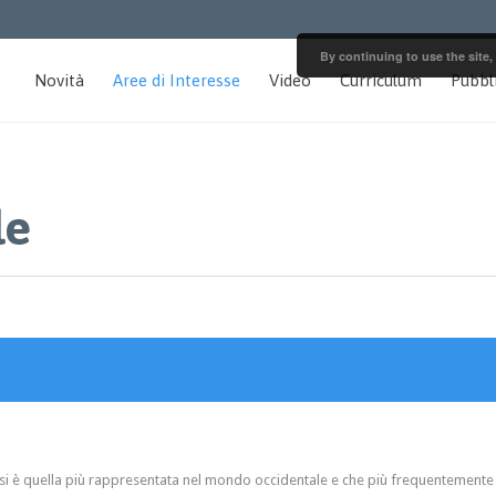
By continuing to use the site,
Novità
Aree di Interesse
Video
Curriculum
Pubbl
le
si è quella più rappresentata nel mondo occidentale e che più frequentemente ric