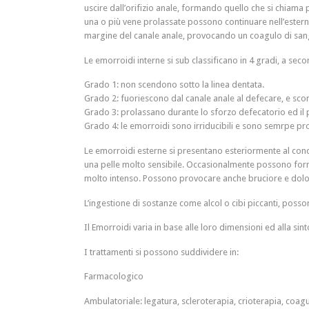
uscire dall’orifizio anale, formando quello che si chiam
una o più vene prolassate possono continuare nell’estern
margine del canale anale, provocando un coagulo di san
Le emorroidi interne si sub classificano in 4 gradi, a sec
Grado 1: non scendono sotto la linea dentata.
Grado 2: fuoriescono dal canale anale al defecare, e sco
Grado 3: prolassano durante lo sforzo defecatorio ed il
Grado 4: le emorroidi sono irriducibili e sono semrpe pr
Le emorroidi esterne si presentano esteriormente al cond
una pelle molto sensibile. Occasionalmente possono form
molto intenso. Possono provocare anche bruciore e dolo
L’ingestione di sostanze come alcol o cibi piccanti, pos
Il Emorroidi varia in base alle loro dimensioni ed alla si
I trattamenti si possono suddividere in:
Farmacologico
Ambulatoriale: legatura, scleroterapia, crioterapia, coagu