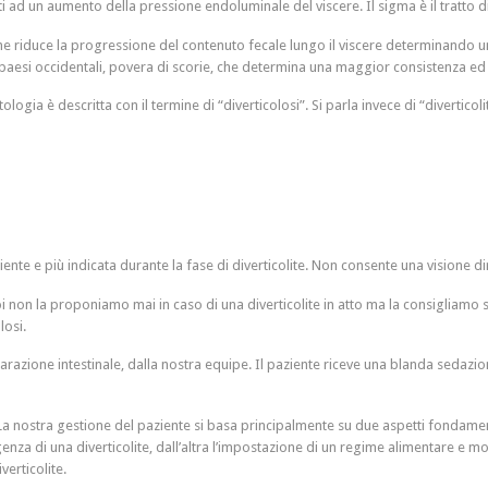
 ad un aumento della pressione endoluminale del viscere. Il sigma è il tratto di 
che riduce la progressione del contenuto fecale lungo il viscere determinando u
aesi occidentali, povera di scorie, che determina una maggior consistenza ed 
tologia è descritta con il termine di “diverticolosi”. Si parla invece di “divert
ente e più indicata durante la fase di diverticolite. Non consente una visione d
 non la proponiamo mai in caso di una diverticolite in atto ma la consigliamo 
losi.
zione intestinale, dalla nostra equipe. Il paziente riceve una blanda sedazione
La nostra gestione del paziente si basa principalmente su due aspetti fondamenta
sorgenza di una diverticolite, dall’altra l’impostazione di un regime alimentare 
verticolite.