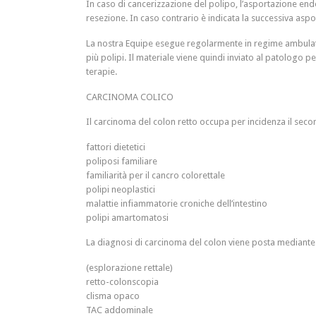
In caso di cancerizzazione del polipo, l’asportazione endo
resezione. In caso contrario è indicata la successiva aspor
La nostra Equipe esegue regolarmente in regime ambulatori
più polipi. Il materiale viene quindi inviato al patologo p
terapie.
CARCINOMA COLICO
Il carcinoma del colon retto occupa per incidenza il secon
fattori dietetici
poliposi familiare
familiarità per il cancro colorettale
polipi neoplastici
malattie infiammatorie croniche dell’intestino
polipi amartomatosi
La diagnosi di carcinoma del colon viene posta mediante 
(esplorazione rettale)
retto-colonscopia
clisma opaco
TAC addominale