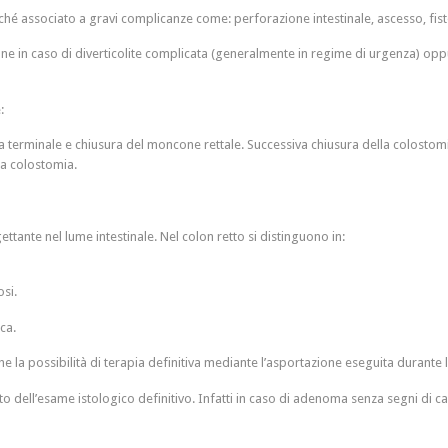
erché associato a gravi complicanze come: perforazione intestinale, ascesso, fist
 pone in caso di diverticolite complicata (generalmente in regime di urgenza) opp
:
ia terminale e chiusura del moncone rettale. Successiva chiusura della colostomi
a colostomia.
tante nel lume intestinale. Nel colon retto si distinguono in:
osi.
ca.
he la possibilità di terapia definitiva mediante l’asportazione eseguita durante
ltato dell’esame istologico definitivo. Infatti in caso di adenoma senza segni d