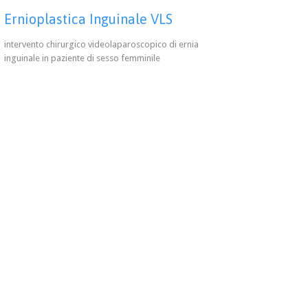
Ernioplastica Inguinale VLS
intervento chirurgico videolaparoscopico di ernia
inguinale in paziente di sesso femminile
i eseguire un