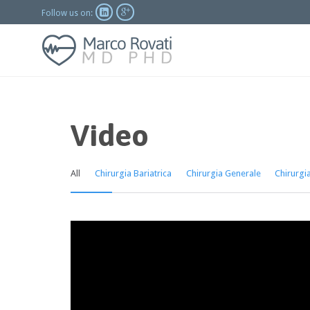


Follow us on:
Video
All
Chirurgia Bariatrica
Chirurgia Generale
Chirurgi