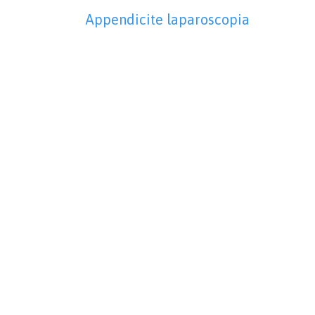
Appendicite laparoscopia
“Un chirurgo