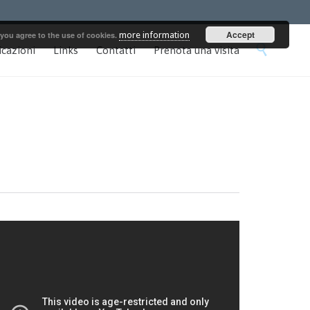
Accept
 you agree to the use of cookies.
more information
Skip

icazioni
Links
Contatti
Prenota una visita
to
content